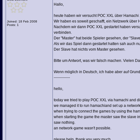
Hallo,
heute haben wir versucht POC XXL über Hamachi z
Wir haben es soweit geschafft, ein Netzwerk über
Joined: 18 Feb 2008
Posts: 1
Nachdem wir dann POC XXL gestartet haben versuch
verbinden.
Der "Master" hat beide Spieler gesehen, der "Slave"
Als wir das Spiel dann gestartet hatten sah auch 
Der Slave hat nichts vom Master gesehen.
Bitte um Antwort, was wir falsch machen. Vielen D
Wenn möglich in Deutsch, ich habe aber auf Grund
-------------
hello,
today we tried to play POC XXL via hamachi and di
we managed it to run hamachiand set up a network
when trying to connect the games by using the hama
when starting the game the master saw the slave in
saw nothing.
an network-game wasn't possible.
please help, thank you very much.