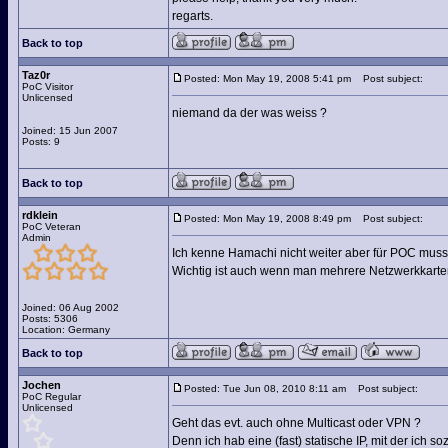
regarts.
Back to top
Taz0r
Posted: Mon May 19, 2008 5:41 pm
Post subject:
PoC Visitor
Unlicensed
niemand da der was weiss ?
Joined: 15 Jun 2007
Posts: 9
Back to top
rdklein
Posted: Mon May 19, 2008 8:49 pm
Post subject:
PoC Veteran
Admin
Ich kenne Hamachi nicht weiter aber für POC muss 
Wichtig ist auch wenn man mehrere Netzwerkkarten (
Joined: 06 Aug 2002
Posts: 5306
Location: Germany
Back to top
Jochen
Posted: Tue Jun 08, 2010 8:11 am
Post subject:
PoC Regular
Unlicensed
Geht das evt. auch ohne Multicast oder VPN ?
Denn ich hab eine (fast) statische IP, mit der ich 