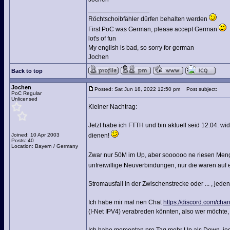
_________________
Röchtschoibfähler dürfen behalten werden
First PoC was German, please accept German
lot's of fun
My english is bad, so sorry for german
Jochen
Back to top
Jochen
Posted: Sat Jun 18, 2022 12:50 pm
Post subject:
PoC Regular
Unlicensed
Kleiner Nachtrag:
Jetzt habe ich FTTH und bin aktuell seid 12.04. wi
Joined: 10 Apr 2003
dienen!
Posts: 40
Location: Bayern / Germany
Zwar nur 50M im Up, aber soooooo ne riesen Menge
unfreiwillige Neuverbindungen, nur die waren auf
Stromausfall in der Zwischenstrecke oder ... , jedenf
Ich habe mir mal nen Chat
https://discord.com/
(I-Net IPV4) verabreden könnten, also wer möchte, 