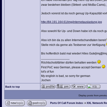
Ich habe momentan pro Tag mehr Up als Down, je
zwar bestehen bleiben (Strteet- und MoBa-Cams),
Jedoch vorerst ist da noch genug Up-Kapazität vo
http://84.191.164.61/img/internetauslastung.jpg
Also sowohl für Up- und Down habe ich da noch g
Also ich bin da zu allen Internetschandtaten bereit
Stelle mich da gerne als Testserver zur Verfügung
Bis hoffentlich bald mal wieder! Alles Gute[img][/img
_________________
Röchtschoibfähler dürfen behalten werden
First PoC was German, please accept German
lot's of fun
My english is bad, so sorry for german
Jochen
Back to top
Display posts from previo
Ports Of Call Forum Index
->
XXL Network Re