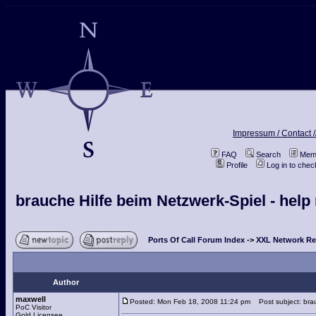
Impressum / Contact /
FAQ
Search
Memb
Profile
Log in to che
brauche Hilfe beim Netzwerk-Spiel - help
Ports Of Call Forum Index
->
XXL Network Re
Author
maxwell
Posted: Mon Feb 18, 2008 11:24 pm
Post subject: brau
PoC Visitor
Gold Licensee