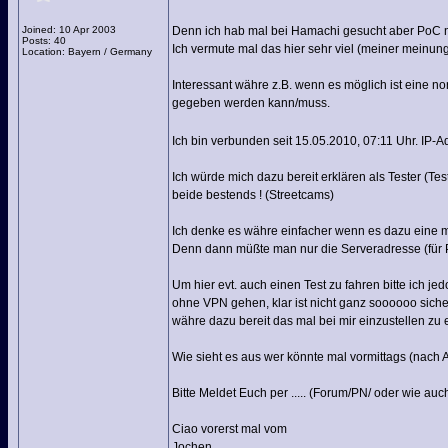
Joined: 10 Apr 2003
Denn ich hab mal bei Hamachi gesucht aber PoC 
Posts: 40
Ich vermute mal das hier sehr viel (meiner meinung 
Location: Bayern / Germany
Interessant währe z.B. wenn es möglich ist eine no
gegeben werden kann/muss.
Ich bin verbunden seit 15.05.2010, 07:11 Uhr. IP-A
Ich würde mich dazu bereit erklären als Tester (Tes
beide bestends ! (Streetcams)
Ich denke es währe einfacher wenn es dazu eine m
Denn dann müßte man nur die Serveradresse (für
Um hier evt. auch einen Test zu fahren bitte ich 
ohne VPN gehen, klar ist nicht ganz soooooo siche
währe dazu bereit das mal bei mir einzustellen zu
Wie sieht es aus wer könnte mal vormittags (nach 
Bitte Meldet Euch per ..... (Forum/PN/ oder wie auc
Ciao vorerst mal vom
Jochen