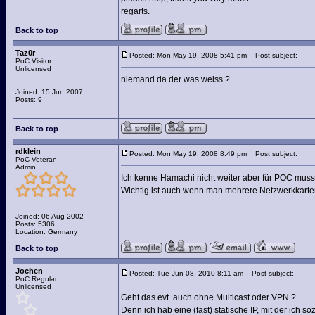
regarts.
Back to top
Taz0r
Posted: Mon May 19, 2008 5:41 pm
Post subject:
PoC Visitor
Unlicensed
niemand da der was weiss ?
Joined: 15 Jun 2007
Posts: 9
Back to top
rdklein
Posted: Mon May 19, 2008 8:49 pm
Post subject:
PoC Veteran
Admin
Ich kenne Hamachi nicht weiter aber für POC muss 
Wichtig ist auch wenn man mehrere Netzwerkkarten (
Joined: 06 Aug 2002
Posts: 5306
Location: Germany
Back to top
Jochen
Posted: Tue Jun 08, 2010 8:11 am
Post subject:
PoC Regular
Unlicensed
Geht das evt. auch ohne Multicast oder VPN ?
Denn ich hab eine (fast) statische IP, mit der ich 