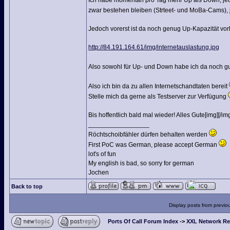
Ich habe momentan pro Tag mehr Up als Down, je
zwar bestehen bleiben (Strteet- und MoBa-Cams),
Jedoch vorerst ist da noch genug Up-Kapazität vo
http://84.191.164.61/img/internetauslastung.jpg
Also sowohl für Up- und Down habe ich da noch g
Also ich bin da zu allen Internetschandtaten bereit
Stelle mich da gerne als Testserver zur Verfügung
Bis hoffentlich bald mal wieder! Alles Gute[img][/img
_________________
Röchtschoibfähler dürfen behalten werden
First PoC was German, please accept German
lot's of fun
My english is bad, so sorry for german
Jochen
Back to top
Display posts from previo
Ports Of Call Forum Index
->
XXL Network Re