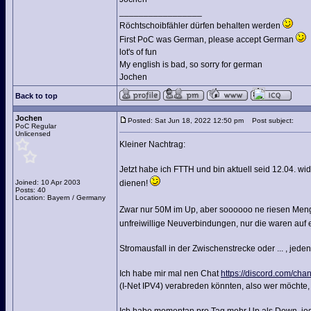
_________________
Röchtschoibfähler dürfen behalten werden
First PoC was German, please accept German
lot's of fun
My english is bad, so sorry for german
Jochen
Back to top
Jochen
Posted: Sat Jun 18, 2022 12:50 pm
Post subject:
PoC Regular
Unlicensed
Kleiner Nachtrag:
Jetzt habe ich FTTH und bin aktuell seid 12.04. wi
Joined: 10 Apr 2003
dienen!
Posts: 40
Location: Bayern / Germany
Zwar nur 50M im Up, aber soooooo ne riesen Menge
unfreiwillige Neuverbindungen, nur die waren auf
Stromausfall in der Zwischenstrecke oder ... , jedenf
Ich habe mir mal nen Chat
https://discord.com/
(I-Net IPV4) verabreden könnten, also wer möchte, 