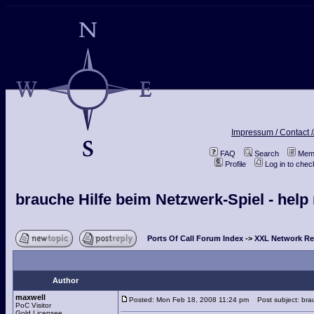
Impressum / Contact /
FAQ
Search
Memb
Profile
Log in to che
brauche Hilfe beim Netzwerk-Spiel - help
Ports Of Call Forum Index
->
XXL Network Re
Author
maxwell
Posted: Mon Feb 18, 2008 11:24 pm
Post subject: brau
PoC Visitor
Gold Licensee