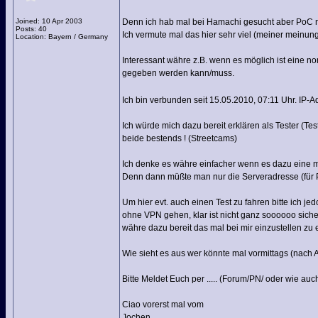
Joined: 10 Apr 2003
Denn ich hab mal bei Hamachi gesucht aber PoC 
Posts: 40
Ich vermute mal das hier sehr viel (meiner meinung 
Location: Bayern / Germany
Interessant währe z.B. wenn es möglich ist eine no
gegeben werden kann/muss.
Ich bin verbunden seit 15.05.2010, 07:11 Uhr. IP-A
Ich würde mich dazu bereit erklären als Tester (Tes
beide bestends ! (Streetcams)
Ich denke es währe einfacher wenn es dazu eine m
Denn dann müßte man nur die Serveradresse (für
Um hier evt. auch einen Test zu fahren bitte ich 
ohne VPN gehen, klar ist nicht ganz soooooo siche
währe dazu bereit das mal bei mir einzustellen zu
Wie sieht es aus wer könnte mal vormittags (nach 
Bitte Meldet Euch per ..... (Forum/PN/ oder wie auc
Ciao vorerst mal vom
Jochen