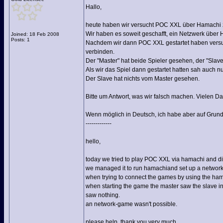
Hallo,
heute haben wir versucht POC XXL über Hamachi z
Wir haben es soweit geschafft, ein Netzwerk über
Joined: 18 Feb 2008
Posts: 1
Nachdem wir dann POC XXL gestartet haben versuch
verbinden.
Der "Master" hat beide Spieler gesehen, der "Slave"
Als wir das Spiel dann gestartet hatten sah auch 
Der Slave hat nichts vom Master gesehen.
Bitte um Antwort, was wir falsch machen. Vielen D
Wenn möglich in Deutsch, ich habe aber auf Grund
-------------
hello,
today we tried to play POC XXL via hamachi and di
we managed it to run hamachiand set up a network
when trying to connect the games by using the hama
when starting the game the master saw the slave in
saw nothing.
an network-game wasn't possible.
please help, thank you very much.