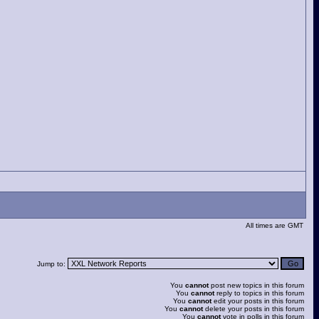
All times are GMT
Jump to:
You
cannot
post new topics in this forum
You
cannot
reply to topics in this forum
You
cannot
edit your posts in this forum
You
cannot
delete your posts in this forum
You
cannot
vote in polls in this forum