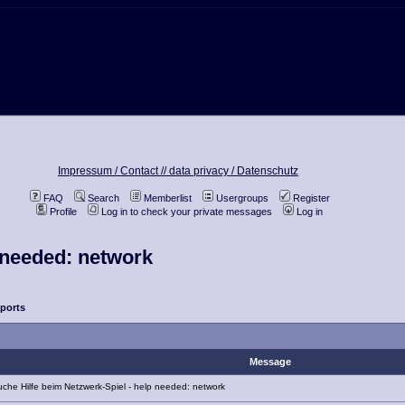
Impressum / Contact //
data privacy / Datenschutz
FAQ
Search
Memberlist
Usergroups
Register
Profile
Log in to check your private messages
Log in
 needed: network
ports
Message
che Hilfe beim Netzwerk-Spiel - help needed: network