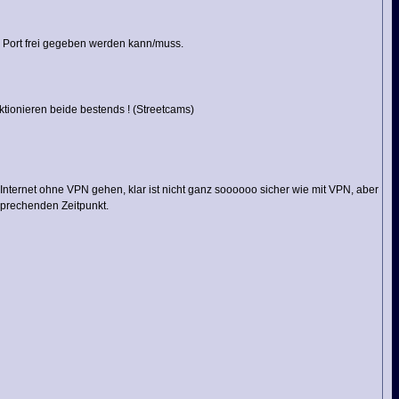
r Port frei gegeben werden kann/muss.
nktionieren beide bestends ! (Streetcams)
Internet ohne VPN gehen, klar ist nicht ganz soooooo sicher wie mit VPN, aber
sprechenden Zeitpunkt.