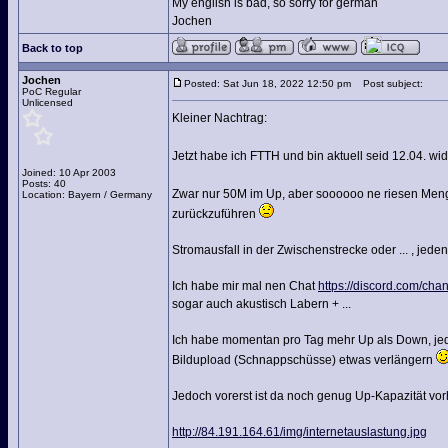
My english is bad, so sorry for german
Jochen
Back to top
Jochen
Posted: Sat Jun 18, 2022 12:50 pm
Post subject:
PoC Regular
Unlicensed
Kleiner Nachtrag:
Jetzt habe ich FTTH und bin aktuell seid 12.04. wi
Joined: 10 Apr 2003
Posts: 40
Zwar nur 50M im Up, aber soooooo ne riesen Menge
Location: Bayern / Germany
zurückzuführen
Stromausfall in der Zwischenstrecke oder ... , jedenf
Ich habe mir mal nen Chat
https://discord.com/
sogar auch akustisch Labern + ...
Ich habe momentan pro Tag mehr Up als Down, jed
Bildupload (Schnappschüsse) etwas verlängern
Jedoch vorerst ist da noch genug Up-Kapazität vo
http://84.191.164.61/img/internetauslastung.jpg