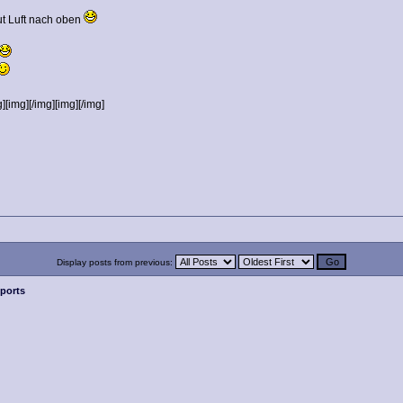
ut Luft nach oben
][img][/img][img][/img]
Display posts from previous:
ports