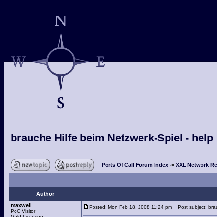
brauche Hilfe beim Netzwerk-Spiel - help
Ports Of Call Forum Index
->
XXL Network Re
Author
maxwell
Posted: Mon Feb 18, 2008 11:24 pm
Post subject: brau
PoC Visitor
Gold Licensee