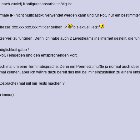
nach zuviel) Konfigurationsarbeit nötig ist.
ormale IP (nicht MulticastIP) verwendet werden kann und für PoC nur ein bestimmte
dresse: xxx.xxx.xxx.xxx mit der selben IP
bis aktuell jetzt
tserver) zu fungiren. Denn ich habe auch 2 Livestreams ins Internet gestellt, die fu
öglichkeit gäbe !
 PoC) eingeben und den entsprechenden Port.
jedoch mal um eine Terminabsprache. Denn ein Peernetzt müßte ja normal auch über 
tmal kennen, aber ich währe dazu bereit das mal bei mir einzustellen zu einem ent
Absprache) mal mit mir Tests machen ?
h immer).