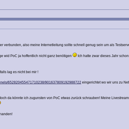
der verbunden, also meine Internetleitung sollte schnell genug sein um als Testser
 wid PoC ja hoffentlich nicht ganz benötigen
Ich hatte zwar dieses Jahr schon
alls lag es nicht bei mir !
channels/652820455471710238/901637809192988722
eingerichtet wo wir uns zu Ne
och da könnte ich zugunsten von PoC etwas zurück schrauben! Meine Livestreams
rhanden!