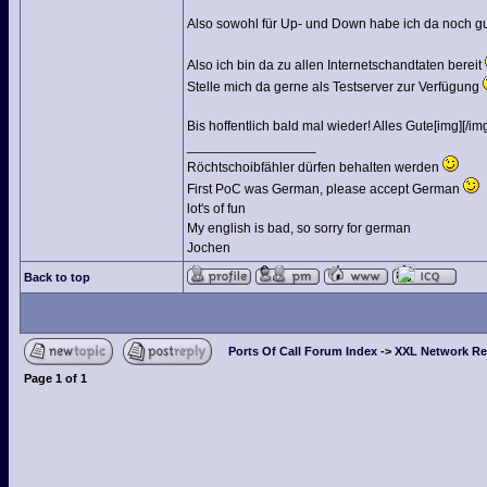
Also sowohl für Up- und Down habe ich da noch g
Also ich bin da zu allen Internetschandtaten bereit
Stelle mich da gerne als Testserver zur Verfügung
Bis hoffentlich bald mal wieder! Alles Gute[img][/img
_________________
Röchtschoibfähler dürfen behalten werden
First PoC was German, please accept German
lot's of fun
My english is bad, so sorry for german
Jochen
Back to top
Ports Of Call Forum Index
->
XXL Network Re
Page
1
of
1