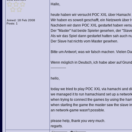
Hallo,
heute haben wir versucht POC XXL über Hamachi z
Wir haben es soweit geschafft, ein Netzwerk über
Joined: 18 Feb 2008
Posts: 1
Nachdem wir dann POC XXL gestartet haben versuch
Der "Master" hat beide Spieler gesehen, der "Slave"
Als wir das Spiel dann gestartet hatten sah auch 
Der Slave hat nichts vom Master gesehen.
Bitte um Antwort, was wir falsch machen. Vielen D
Wenn möglich in Deutsch, ich habe aber auf Grund
-------------
hello,
today we tried to play POC XXL via hamachi and di
we managed it to run hamachiand set up a network
when trying to connect the games by using the hama
when starting the game the master saw the slave in
an network-game wasn't possible.
please help, thank you very much.
regarts.