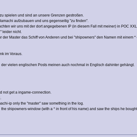
u spielen und sind an unsere Grenzen gestroßen.
 Hamachi aufzubauen und uns gegenseitig "zu finden".
ten wir uns mit der dort angegebenen IP (in diesem Fall mit meiner) in POC XXL
 leider nicht.
nur der Master das Schiff von Anderen und bei "shipowners" den Namen mit einem * 
ank im Voraus.
 der vielen englischen Posts meinen auch nochmal in Englisch dahinter gehängt.
d not get a ingame-connection.
.
chi-ip only the "master" saw something in the log.
 the shipowners-window (with a * in front of his name) and saw the ships he bought