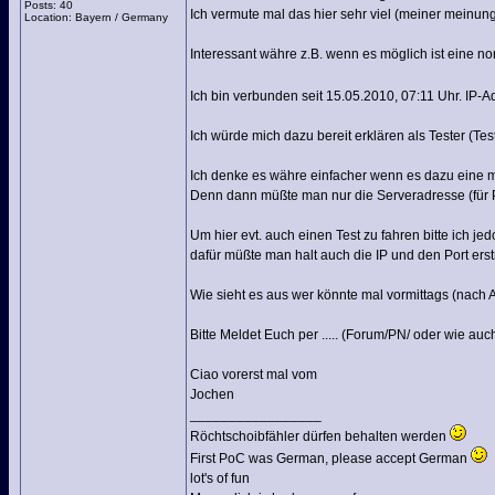
Posts: 40
Ich vermute mal das hier sehr viel (meiner meinung 
Location: Bayern / Germany
Interessant währe z.B. wenn es möglich ist eine n
Ich bin verbunden seit 15.05.2010, 07:11 Uhr. IP-A
Ich würde mich dazu bereit erklären als Tester (Tes
Ich denke es währe einfacher wenn es dazu eine m
Denn dann müßte man nur die Serveradresse (für
Um hier evt. auch einen Test zu fahren bitte ich 
dafür müßte man halt auch die IP und den Port ers
Wie sieht es aus wer könnte mal vormittags (nach 
Bitte Meldet Euch per ..... (Forum/PN/ oder wie auc
Ciao vorerst mal vom
Jochen
_________________
Röchtschoibfähler dürfen behalten werden
First PoC was German, please accept German
lot's of fun