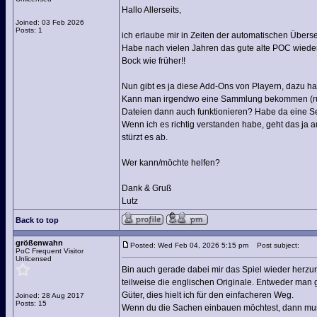
Hallo Allerseits,
Joined: 03 Feb 2026
Posts: 1
ich erlaube mir in Zeiten der automatischen Übers
Habe nach vielen Jahren das gute alte POC wieder 
Bock wie früher!!
Nun gibt es ja diese Add-Ons von Playern, dazu ha
Kann man irgendwo eine Sammlung bekommen (runte
Dateien dann auch funktionieren? Habe da eine Sei
Wenn ich es richtig verstanden habe, geht das ja 
stürzt es ab.
Wer kann/möchte helfen?
Dank & Gruß
Lutz
Back to top
größenwahn
Posted: Wed Feb 04, 2026 5:15 pm
Post subject:
PoC Frequent Visitor
Unlicensed
Bin auch gerade dabei mir das Spiel wieder herzur
teilweise die englischen Originale. Entweder man g
Güter, dies hielt ich für den einfacheren Weg.
Joined: 28 Aug 2017
Posts: 15
Wenn du die Sachen einbauen möchtest, dann mus