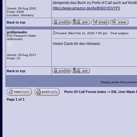
übrigends das Buch zu Ports of Call auch auf Kin
https://www.amazon.de/dp/B082VDVYF5
Joined: 06 Aug 2002
Posts: 5306
Location: Germany
Back to top
größenwahn
Posted: Wed Feb 11, 2026 7:05 pm
Post subject:
PoC Frequent Visitor
Unlicensed
Vielen Dank für den Hinweis
Joined: 28 Aug 2017
Posts: 15
Back to top
Display posts from previo
Ports Of Call Forum Index
->
XXL User Made P
Page
1
of
1