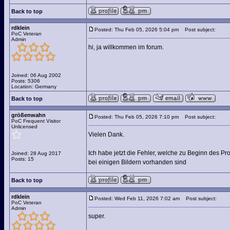
Back to top
rdklein
Posted: Thu Feb 05, 2026 5:04 pm
Post subject:
PoC Veteran
Admin
hi, ja willkommen im forum.
Joined: 06 Aug 2002
Posts: 5306
Location: Germany
Back to top
größenwahn
Posted: Thu Feb 05, 2026 7:10 pm
Post subject:
PoC Frequent Visitor
Unlicensed
Vielen Dank.
Ich habe jetzt die Fehler, welche zu Beginn des P
Joined: 28 Aug 2017
Posts: 15
bei einigen Bildern vorhanden sind
Back to top
rdklein
Posted: Wed Feb 11, 2026 7:02 am
Post subject:
PoC Veteran
Admin
super.