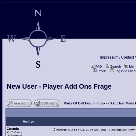
Impressum / Contact /
FAQ
Search
Memb
Profile
Log in to che
New User - Player Add Ons Frage
Ports Of Call Forum Index
->
XXL User Made P
Author
Cosmic
Posted: Tue Feb 03, 2026 4:19 pm
Post subject: New U
PoC Visitor
Unlicensed